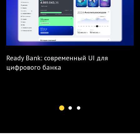
Ready Bank: современный UI для
»:
цифрового банка
И
R