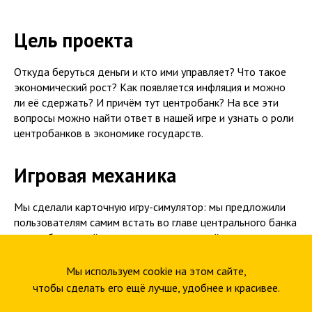
Цель проекта
Откуда беруться деньги и кто ими управляет? Что такое
экономический рост? Как появляется инфляция и можно
ли её сдержать? И причём тут центробанк? На все эти
вопросы можно найти ответ в нашей игре и узнать о роли
центробанков в экономике государств.
Игровая механика
Мы сделали карточную игру-симулятор: мы предложили
пользователям самим встать во главе центрального банка
и на собственной практике узнать, как действия
регулятора влияют на экономическую ситуацию.
Принимает судьбоносные решения игрок, отвечая на
Мы используем cookie на этом сайте,
вопросы и выбирая один из двух предложенных ответов,
чтобы сделать его ещё лучше, удобнее и красивее.
смахивая карту вправо или влево.