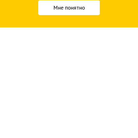
Мне понятно
Статья по теме
Как спродюсировать игру, если вы раньше этого не
делали