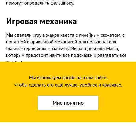
помогут определить фальшивку.
Игровая механика
Мы сделали игру в жанре квеста с линейным сюжетом, с
понятной и привычной механикой для пользователя.
Главные герои игры — мальчик Миша и девочка Маша,
которым предстоит найти все подсказки и разгадать все
загадки.
Мы используем cookie на этом сайте,
Проектирование
чтобы сделать его ещё лучше, удобнее и красивее.
Это важнейший этап работы над игрой: мы
разрабатываем геймдизайнерскую документацию, в
Мне понятно
которой описываем все сценарии и механики для игры.
Статья по теме