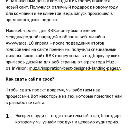
В назначенный день у команды RBK.money появился
новый сайт. Получился отличный подарок к новому году
для компании и её клиентов, ведь запуск произошёл в
предновогоднюю неделю.
Наш веб-проект для RBK.money был отмечен
международной наградой в области веб-дизайна
Awwwards, 10 апреля – после подведения итогов
голосования на сайте премии мы получили специальный
диплом. Также сайт RBK.money попал в подборку лучших
примеров дизайна для веб-страниц от агрегатора Muzli
от InVision:
muz.li/inspiration/best-designed-landing-pages/
.
Как сдать сайт в срок?
Чтобы сдать проект вовремя, мы работаем над
процессами. Вот некоторые из тех, которые помогают нам
в разработке сайта:
Экспресс-аудит – подготовительный этап, благодаря
которому мы узнаём продукт и целевую аудиторию.