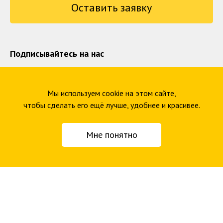
Оставить заявку
Подписывайтесь на нас
Читайте наш телеграм-канал
Смотрите наш подкаст о дизайне
Мы используем cookie на этом сайте,
чтобы сделать его ещё лучше, удобнее и красивее.
Следите за нами
Мне понятно
Dprofile
Workspace
CMSMagazine
VC
Vimeo