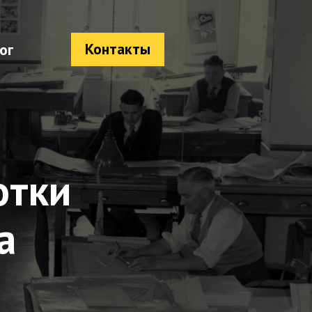
Контакты
ог
отки
а