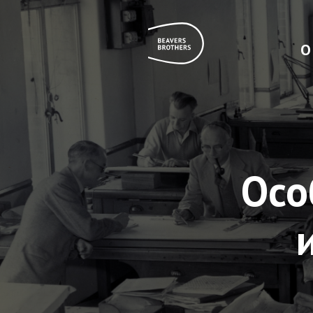
О
Осо