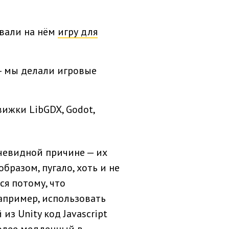
ывали на нём
игру для
— мы делали игровые
ижки LibGDX, Godot,
чевидной причине — их
бразом, пугало, хоть и не
ся потому, что
апример, использовать
из Unity код Javascript
более медленный в