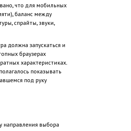
овано, что для мобильных
яти), баланс между
уры, спрайты, звуки,
ра должна запускаться и
топных браузерах
аратных характеристиках.
дполагалось показывать
авшемся под руку
му направления выбора