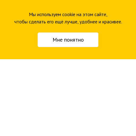
Оставить заявку
Мы используем cookie на этом сайте,
чтобы сделать его ещё лучше, удобнее и красивее.
Подписывайтесь на нас
Мне понятно
Читайте наш телеграм-канал
Смотрите наш подкаст о дизайне
Следите за нами
Dprofile
Workspace
CMSMagazine
VC