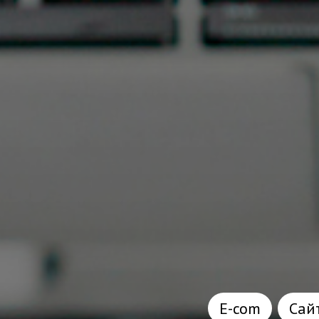
E-com
Сай