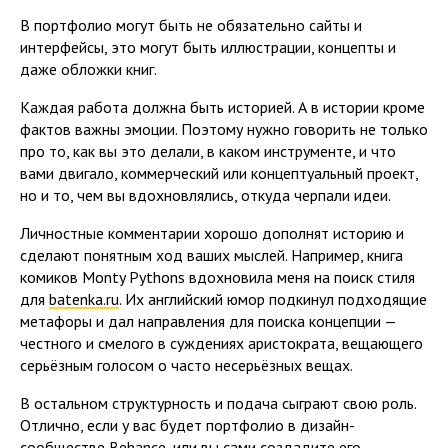
В портфолио могут быть не обязательно сайты и
интерфейсы, это могут быть иллюстрации, концепты и
даже обложки книг.
Каждая работа должна быть историей. А в истории кроме
фактов важны эмоции. Поэтому нужно говорить не только
про то, как вы это делали, в каком инструменте, и что
вами двигало, коммерческий или концептуальный проект,
но и то, чем вы вдохновлялись, откуда черпали идеи.
Личностные комментарии хорошо дополнят историю и
сделают понятным ход ваших мыслей. Например, книга
комиков Monty Pythons вдохновила меня на поиск стиля
для
batenka.ru
. Их английский юмор подкинул подходящие
метафоры и дал направления для поиска концепции —
честного и смелого в суждениях аристократа, вещающего
серьёзным голосом о часто несерьёзных вещах.
В остальном структурность и подача сыграют свою роль.
Отлично, если у вас будет портфолио в дизайн-
сообществе
Behance
, или вы сами создадите его