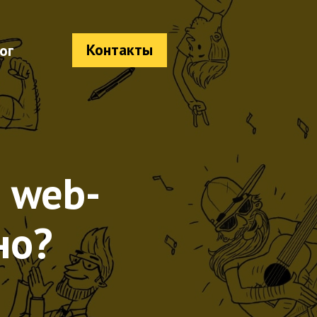
Контакты
ог
 web-
но?