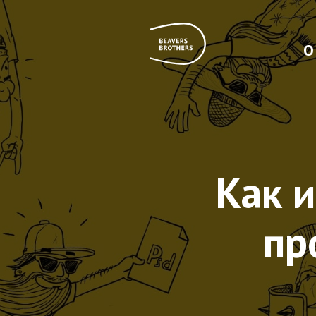
О
Как 
пр