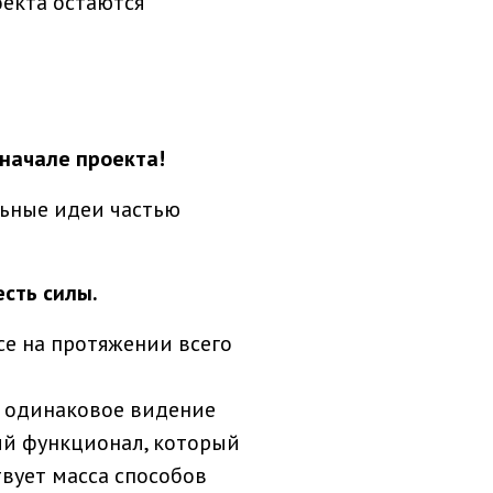
екта остаются
начале проекта!
льные идеи частью
есть силы.
се на протяжении всего
я одинаковое видение
ый функционал, который
твует масса способов