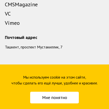
CMSMagazine
VC
Vimeo
Почтовый адрес
Ташкент, проспект Мустакиллик, 7
Мы используем cookie на этом сайте,
© 2014–2026 Digital-агентство Beavers Brothers
чтобы сделать его ещё лучше, удобнее и красивее.
Политика конфиденциальности
Мне понятно